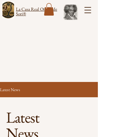
La Casa Real Oficial de
Sori®
Latest News
Latest
News