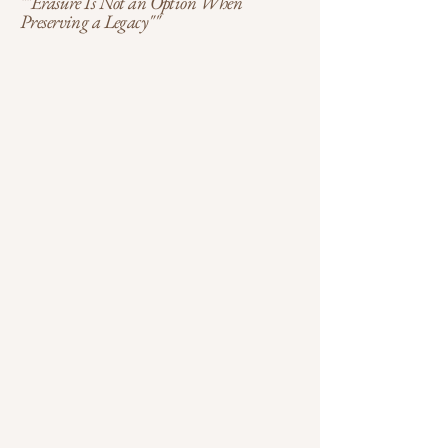
""Erasure Is Not an Option When
Preserving a Legacy""