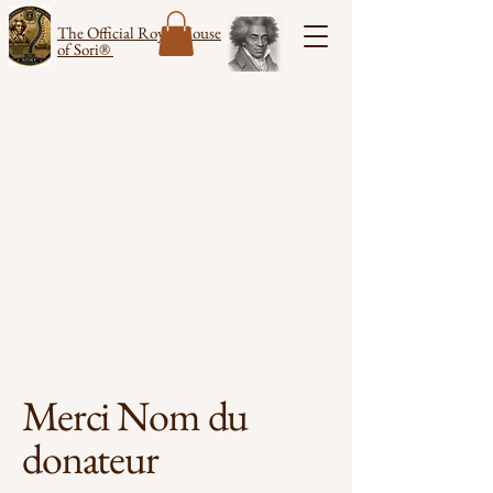
The Official Royal House
of Sori®
Merci Nom du
donateur